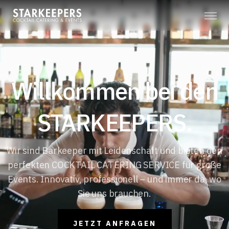
Willkommen bei den
STARKEEPERS.
Wir sind Barkeeper mit Leidenschaft und bieten den
perfekten COCKTAIL CATERING SERVICE für große
Events. Innovativ, professionell – und immer da, wo
Sie uns brauchen.
JETZT ANFRAGEN