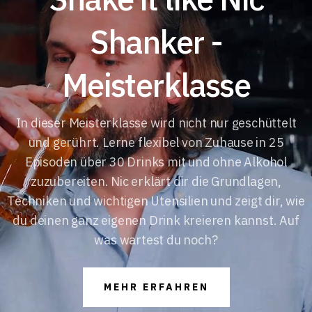
Shanker -
Meisterklasse
In dieser Meisterklasse wird nicht nur geschüttelt
und gerührt. Lerne flexibel von Zuhause in 25
Episoden über 30 Drinks mit und ohne Alkohol
zuzubereiten. Nic erklärt dir die Grundlagen,
Techniken und wichtigen Utensilien und zeigt dir, wie
du deinen ganz eigenen Drink kreieren kannst. Auf
was wartest du noch?
MEHR ERFAHREN